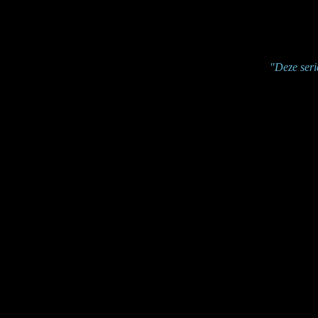
"Deze seri
Lorem ipsum dolor sit amet, c
turpis congue vitae. Phasellus